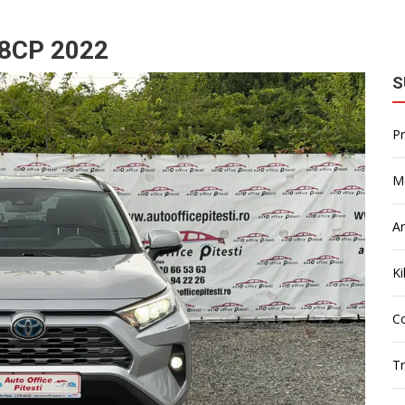
8CP 2022
S
P
M
A
Ki
Co
T