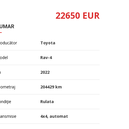
22650 EUR
UMAR
roducător
Toyota
odel
Rav-4
n
2022
lometraj
204429 km
ndiţie
Rulata
ransmisie
4x4, automat