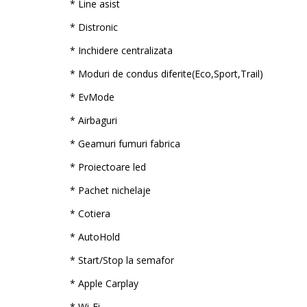
* Line asist
* Distronic
* Inchidere centralizata
* Moduri de condus diferite(Eco,Sport,Trail)
* EvMode
* Airbaguri
* Geamuri fumuri fabrica
* Proiectoare led
* Pachet nichelaje
* Cotiera
* AutoHold
* Start/Stop la semafor
* Apple Carplay
* Wi-Fi