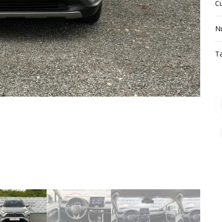
C
N
T