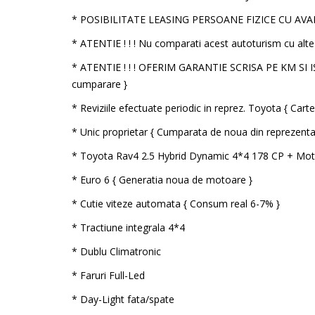
* POSIBILITATE LEASING PERSOANE FIZICE CU AVA
* ATENTIE ! ! ! Nu comparati acest autoturism cu alte 
* ATENTIE ! ! ! OFERIM GARANTIE SCRISA PE KM SI I
cumparare }
* Reviziile efectuate periodic in reprez. Toyota { Carte 
* Unic proprietar { Cumparata de noua din reprezent
* Toyota Rav4 2.5 Hybrid Dynamic 4*4 178 CP + Moto
* Euro 6 { Generatia noua de motoare }
* Cutie viteze automata { Consum real 6-7% }
* Tractiune integrala 4*4
* Dublu Climatronic
* Faruri Full-Led
* Day-Light fata/spate