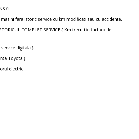
NS 0
masini fara istoric service cu km modificati sau cu accidente.
STORICUL COMPLET SERVICE { Km trecuti in factura de
service digitala }
anta Toyota }
rul electric