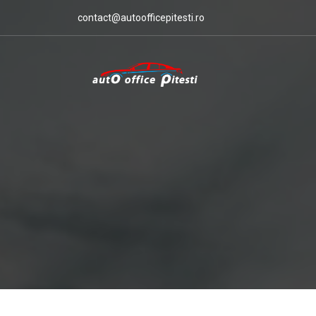
contact@autoofficepitesti.ro