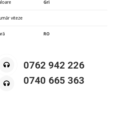
uloare
Gri
umăr viteze
ară
RO
0762 942 226
0740 665 363