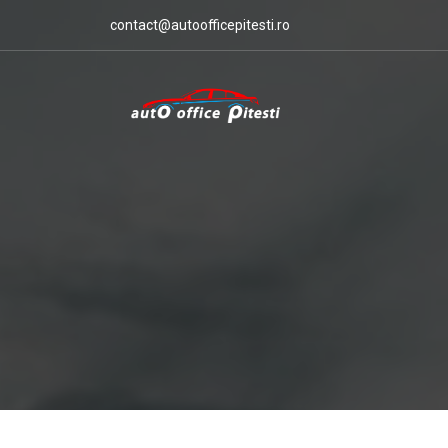
contact@autoofficepitesti.ro