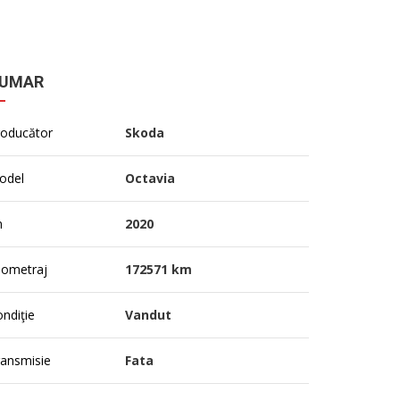
UMAR
roducător
Skoda
odel
Octavia
n
2020
lometraj
172571 km
ndiţie
Vandut
ransmisie
Fata