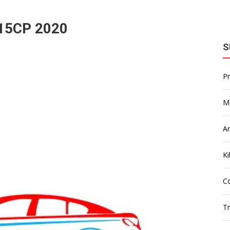
15CP 2020
S
P
M
A
Ki
Co
T