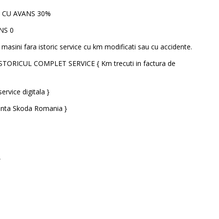
E CU AVANS 30%
NS 0
masini fara istoric service cu km modificati sau cu accidente.
STORICUL COMPLET SERVICE { Km trecuti in factura de
ervice digitala }
tanta Skoda Romania }
}