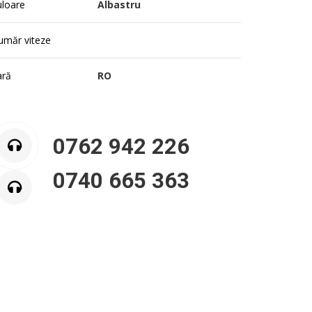
uloare
Albastru
umăr viteze
ară
RO
0762 942 226
0740 665 363