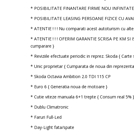
* POSIBILITATE FINANTARE FIRME NOU INFINTAT
* POSIBILITATE LEASING PERSOANE FIZICE CU AVA
* ATENTIE ! ! ! Nu comparati acest autoturism cu alte 
* ATENTIE ! ! ! OFERIM GARANTIE SCRISA PE KM SI I
cumparare }
* Reviziile efectuate periodic in reprez. Skoda { Carte s
* Unic proprietar { Cumparata de noua din reprezen
* Skoda Octavia Ambition 2.0 TDI 115 CP
* Euro 6 { Generatia noua de motoare }
* Cutie viteze manuala 6+1 trepte { Consum real 5% 
* Dublu Climatronic
* Faruri Full-Led
* Day-Light fata/spate