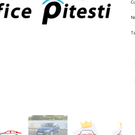
C
N
T