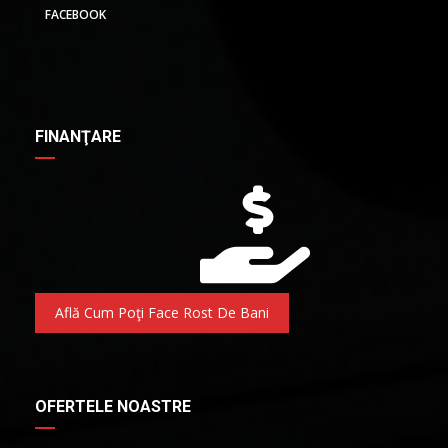
FACEBOOK
FINANŢARE
Află Cum Poţi Face Rost De Bani
OFERTELE NOASTRE