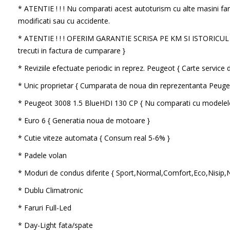
* ATENTIE ! ! ! Nu comparati acest autoturism cu alte masini far
modificati sau cu accidente.
* ATENTIE ! ! ! OFERIM GARANTIE SCRISA PE KM SI ISTORICU
trecuti in factura de cumparare }
* Reviziile efectuate periodic in reprez. Peugeot { Carte service di
* Unic proprietar { Cumparata de noua din reprezentanta Peug
* Peugeot 3008 1.5 BlueHDI 130 CP { Nu comparati cu modelele
* Euro 6 { Generatia noua de motoare }
* Cutie viteze automata { Consum real 5-6% }
* Padele volan
* Moduri de condus diferite { Sport,Normal,Comfort,Eco,Nisip,
* Dublu Climatronic
* Faruri Full-Led
* Day-Light fata/spate