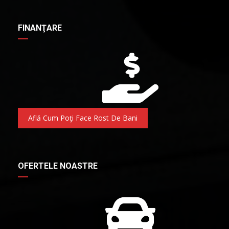
FINANŢARE
Află Cum Poţi Face Rost De Bani
OFERTELE NOASTRE