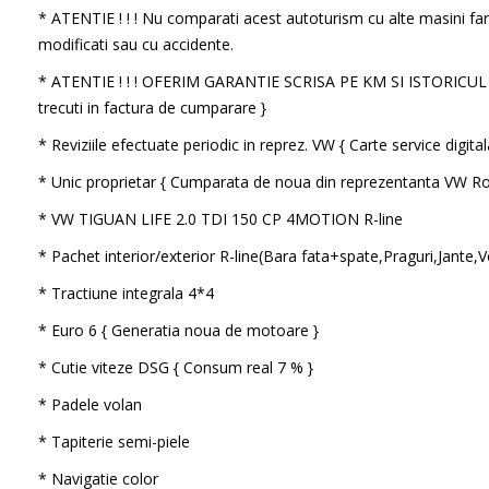
* ATENTIE ! ! ! Nu comparati acest autoturism cu alte masini far
modificati sau cu accidente.
* ATENTIE ! ! ! OFERIM GARANTIE SCRISA PE KM SI ISTORICU
trecuti in factura de cumparare }
* Reviziile efectuate periodic in reprez. VW { Carte service digital
* Unic proprietar { Cumparata de noua din reprezentanta VW R
* VW TIGUAN LIFE 2.0 TDI 150 CP 4MOTION R-line
* Pachet interior/exterior R-line(Bara fata+spate,Praguri,Jante
* Tractiune integrala 4*4
* Euro 6 { Generatia noua de motoare }
* Cutie viteze DSG { Consum real 7 % }
* Padele volan
* Tapiterie semi-piele
* Navigatie color