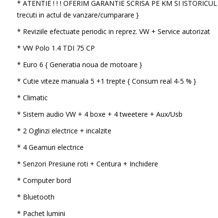
* ATENTIE ! ! ! OFERIM GARANTIE SCRISA PE KM SI ISTORICU
trecuti in actul de vanzare/cumparare }
* Reviziile efectuate periodic in reprez. VW + Service autorizat
* VW Polo 1.4 TDI 75 CP
* Euro 6 { Generatia noua de motoare }
* Cutie viteze manuala 5 +1 trepte { Consum real 4-5 % }
* Climatic
* Sistem audio VW + 4 boxe + 4 tweetere + Aux/Usb
* 2 Oglinzi electrice + incalzite
* 4 Geamuri electrice
* Senzori Presiune roti + Centura + Inchidere
* Computer bord
* Bluetooth
* Pachet lumini