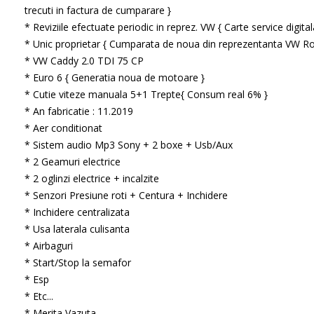
trecuti in factura de cumparare }
* Reviziile efectuate periodic in reprez. VW { Carte service digital
* Unic proprietar { Cumparata de noua din reprezentanta VW R
* VW Caddy 2.0 TDI 75 CP
* Euro 6 { Generatia noua de motoare }
* Cutie viteze manuala 5+1 Trepte{ Consum real 6% }
* An fabricatie : 11.2019
* Aer conditionat
* Sistem audio Mp3 Sony + 2 boxe + Usb/Aux
* 2 Geamuri electrice
* 2 oglinzi electrice + incalzite
* Senzori Presiune roti + Centura + Inchidere
* Inchidere centralizata
* Usa laterala culisanta
* Airbaguri
* Start/Stop la semafor
* Esp
* Etc...
* Merita Vazuta