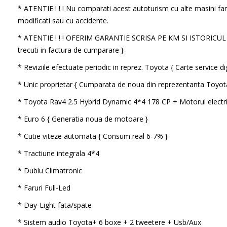
* ATENTIE ! ! ! Nu comparati acest autoturism cu alte masini far
modificati sau cu accidente.
* ATENTIE ! ! ! OFERIM GARANTIE SCRISA PE KM SI ISTORICU
trecuti in factura de cumparare }
* Reviziile efectuate periodic in reprez. Toyota { Carte service dig
* Unic proprietar { Cumparata de noua din reprezentanta Toyot
* Toyota Rav4 2.5 Hybrid Dynamic 4*4 178 CP + Motorul electr
* Euro 6 { Generatia noua de motoare }
* Cutie viteze automata { Consum real 6-7% }
* Tractiune integrala 4*4
* Dublu Climatronic
* Faruri Full-Led
* Day-Light fata/spate
* Sistem audio Toyota+ 6 boxe + 2 tweetere + Usb/Aux