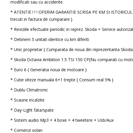
modificati sau cu accidente.
* ATENTIE ! ! ! OFERIM GARANTIE SCRISA PE KM SI ISTORICU
trecuti in factura de cumparare }
* Reviziile efectuate periodic in reprez. Skoda + Service autoriza
* Detinem 5 unitati identice cu km diferiti
* Unic proprietar { Cumparata de noua din reprezentanta Skod
* Skoda Octavia Ambition 1.5 TSI 150 CP{Nu comparati cu moto
* Euro 6 { Generatia noua de motoare }
* Cutie viteze manuala 6+1 trepte { Consum real 5% }
* Dublu Climatronic
* Scaune incalzite
* Day-Light fata/spate
* Sistem audio Mp3 + 4 boxe + 4 tweetere + Usb/Aux
* Comenzi volan