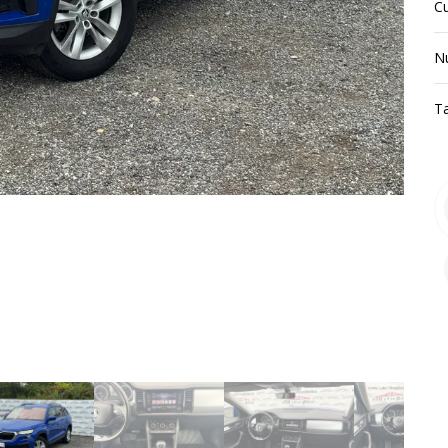
C
N
T