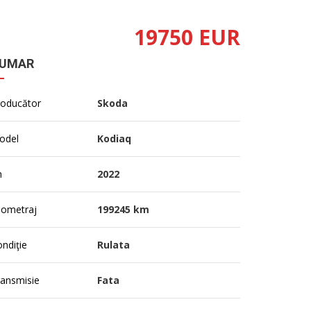
19750 EUR
UMAR
roducător
Skoda
odel
Kodiaq
n
2022
lometraj
199245 km
ndiţie
Rulata
ransmisie
Fata