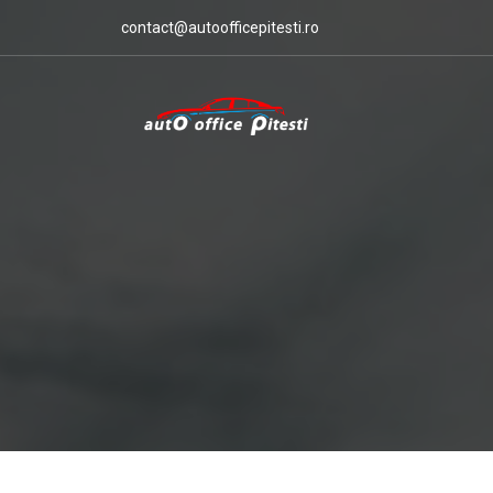
contact@autoofficepitesti.ro