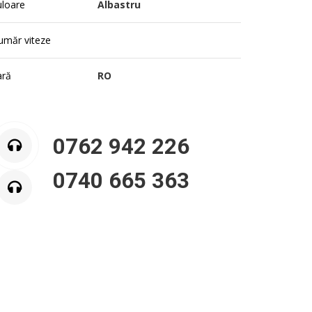
uloare
Albastru
umăr viteze
ară
RO
0762 942 226
0740 665 363