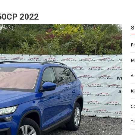
50CP 2022
S
P
M
A
Ki
Co
T