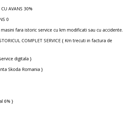
E CU AVANS 30%
NS 0
masini fara istoric service cu km modificati sau cu accidente.
STORICUL COMPLET SERVICE { Km trecuti in factura de
ervice digitala }
tanta Skoda Romania }
al 6% }