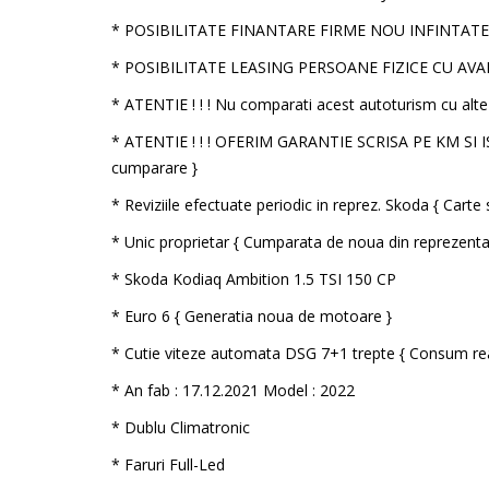
* POSIBILITATE FINANTARE FIRME NOU INFINTAT
* POSIBILITATE LEASING PERSOANE FIZICE CU AVA
* ATENTIE ! ! ! Nu comparati acest autoturism cu alte 
* ATENTIE ! ! ! OFERIM GARANTIE SCRISA PE KM SI I
cumparare }
* Reviziile efectuate periodic in reprez. Skoda { Carte s
* Unic proprietar { Cumparata de noua din reprezen
* Skoda Kodiaq Ambition 1.5 TSI 150 CP
* Euro 6 { Generatia noua de motoare }
* Cutie viteze automata DSG 7+1 trepte { Consum re
* An fab : 17.12.2021 Model : 2022
* Dublu Climatronic
* Faruri Full-Led