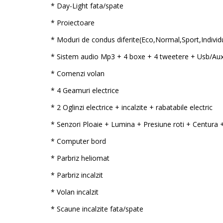
* Day-Light fata/spate
* Proiectoare
* Moduri de condus diferite(Eco,Normal,Sport,Individ
* Sistem audio Mp3 + 4 boxe + 4 tweetere + Usb/Aux
* Comenzi volan
* 4 Geamuri electrice
* 2 Oglinzi electrice + incalzite + rabatabile electric
* Senzori Ploaie + Lumina + Presiune roti + Centura 
* Computer bord
* Parbriz heliomat
* Parbriz incalzit
* Volan incalzit
* Scaune incalzite fata/spate