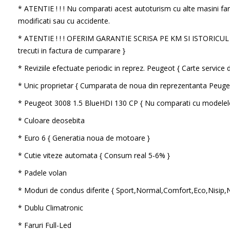
* ATENTIE ! ! ! Nu comparati acest autoturism cu alte masini far
modificati sau cu accidente.
* ATENTIE ! ! ! OFERIM GARANTIE SCRISA PE KM SI ISTORICU
trecuti in factura de cumparare }
* Reviziile efectuate periodic in reprez. Peugeot { Carte service di
* Unic proprietar { Cumparata de noua din reprezentanta Peug
* Peugeot 3008 1.5 BlueHDI 130 CP { Nu comparati cu modelele
* Culoare deosebita
* Euro 6 { Generatia noua de motoare }
* Cutie viteze automata { Consum real 5-6% }
* Padele volan
* Moduri de condus diferite { Sport,Normal,Comfort,Eco,Nisip,
* Dublu Climatronic
* Faruri Full-Led