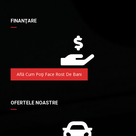
FINANŢARE
Află Cum Poţi Face Rost De Bani
OFERTELE NOASTRE