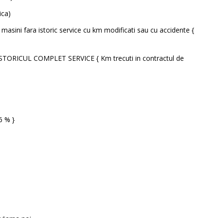
ica)
masini fara istoric service cu km modificati sau cu accidente {
STORICUL COMPLET SERVICE { Km trecuti in contractul de
6 % }