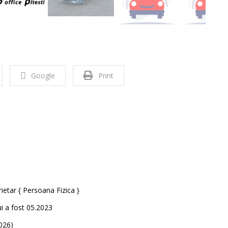
Google
Print
ietar { Persoana Fizica }
ui a fost 05.2023
026)