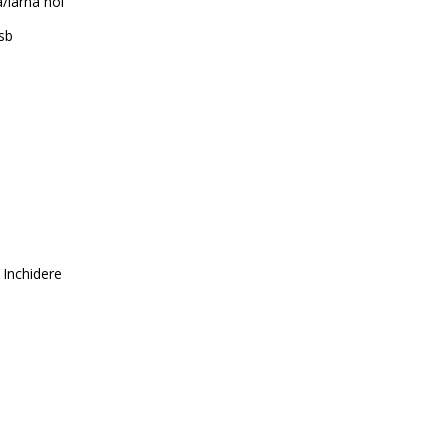
a/iarna noi
sb
 Inchidere