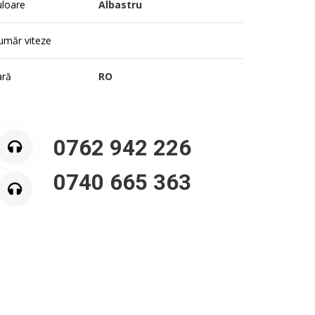
uloare
Albastru
umăr viteze
ară
RO
0762 942 226
0740 665 363