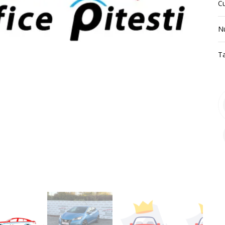
C
N
T