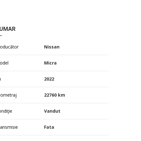
UMAR
roducător
Nissan
odel
Micra
n
2022
lometraj
22760 km
ndiţie
Vandut
ransmisie
Fata