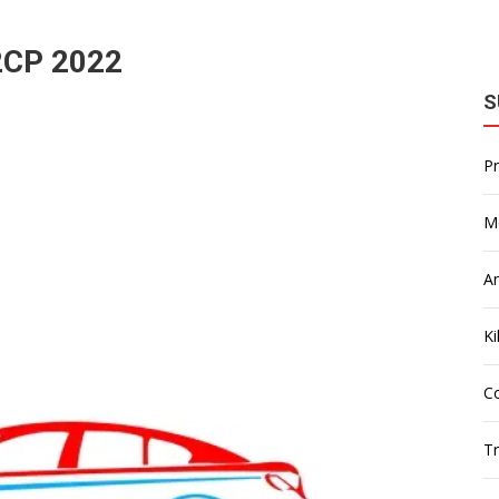
CP 2022
S
P
M
A
Ki
Co
T