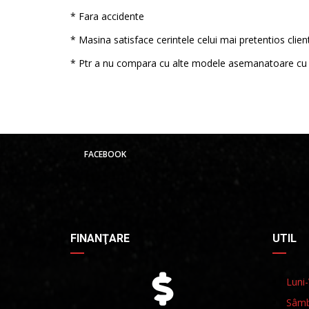
* Fara accidente
* Masina satisface cerintele celui mai pretentios clien
* Ptr a nu compara cu alte modele asemanatoare cu 
FACEBOOK
FINANŢARE
UTIL
Luni-
Sâmb