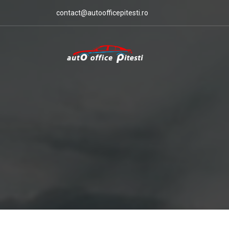
contact@autoofficepitesti.ro