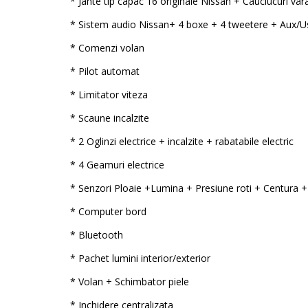
* Jante tip capac 16 originale Nissan + Cauciucuri var
* Sistem audio Nissan+ 4 boxe + 4 tweetere + Aux/U
* Comenzi volan
* Pilot automat
* Limitator viteza
* Scaune incalzite
* 2 Oglinzi electrice + incalzite + rabatabile electric
* 4 Geamuri electrice
* Senzori Ploaie +Lumina + Presiune roti + Centura +
* Computer bord
* Bluetooth
* Pachet lumini interior/exterior
* Volan + Schimbator piele
* Inchidere centralizata