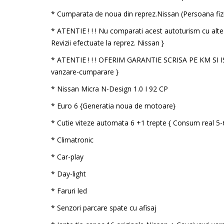
* Cumparata de noua din reprez.Nissan (Persoana fiz
* ATENTIE ! ! ! Nu comparati acest autoturism cu alte 
Revizii efectuate la reprez. Nissan }
* ATENTIE ! ! ! OFERIM GARANTIE SCRISA PE KM SI I
vanzare-cumparare }
* Nissan Micra N-Design 1.0 I 92 CP
* Euro 6 {Generatia noua de motoare}
* Cutie viteze automata 6 +1 trepte { Consum real 5-
* Climatronic
* Car-play
* Day-light
* Faruri led
* Senzori parcare spate cu afisaj