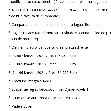
modificati sau cu accidente { Revizii efectuate numai la Jaguar }
* ATENTIE ! ! ! OFERIM GARANTIE SCRISA PE KM SI ISTORICU
trecuti in factura de cumparare }
* Cumparata de noua din reprezentanta Jaguar Romania
* Jaguar E-Pace Model Nou Mild-Hybrid{ Motorina + Electric } 
noua de motoare}
* Detinem 3 auto identice cu km si preturi diferite :
1. 49.587 km/An : 2021 /Pret : 35.950 Euro
2. 53.065 km/An : 2022/ Pret : 35.950 Euro
3. 94.196 km/An : 2021 / Pret : 31.750 Euro
* Tractiune integrala AWD
* Suspensie reglabila(Eco,Comfort,Dynamic,Adsr}
* Cutie viteze automata { Consum real 7 % }
* Padele volan