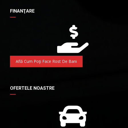
FINANŢARE
Află Cum Poţi Face Rost De Bani
OFERTELE NOASTRE