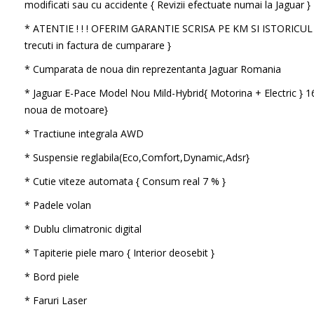
modificati sau cu accidente { Revizii efectuate numai la Jaguar }
* ATENTIE ! ! ! OFERIM GARANTIE SCRISA PE KM SI ISTORICU
trecuti in factura de cumparare }
* Cumparata de noua din reprezentanta Jaguar Romania
* Jaguar E-Pace Model Nou Mild-Hybrid{ Motorina + Electric } 
noua de motoare}
* Tractiune integrala AWD
* Suspensie reglabila(Eco,Comfort,Dynamic,Adsr}
* Cutie viteze automata { Consum real 7 % }
* Padele volan
* Dublu climatronic digital
* Tapiterie piele maro { Interior deosebit }
* Bord piele
* Faruri Laser