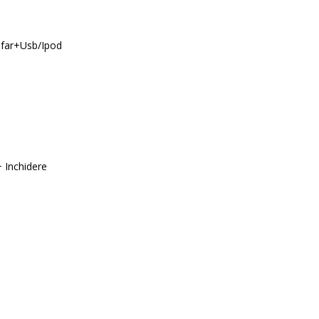
ufar+Usb/Ipod
+ Inchidere