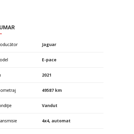
UMAR
roducător
Jaguar
odel
E-pace
n
2021
lometraj
49587 km
ndiţie
Vandut
ransmisie
4x4, automat