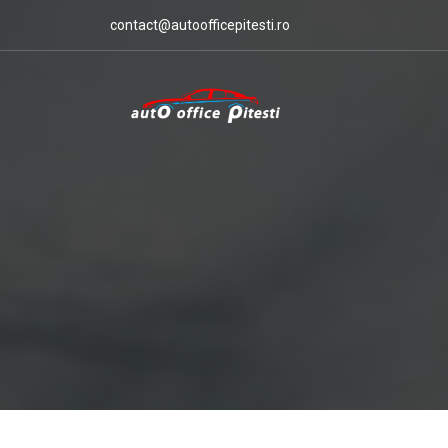
contact@autoofficepitesti.ro