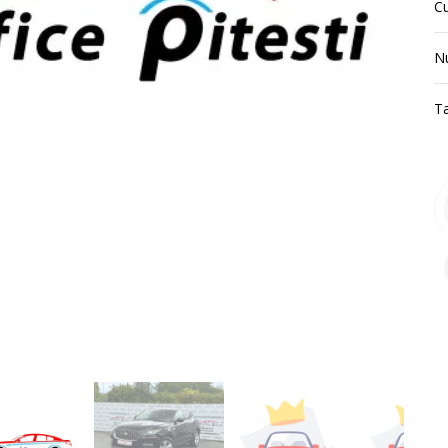
C
N
T