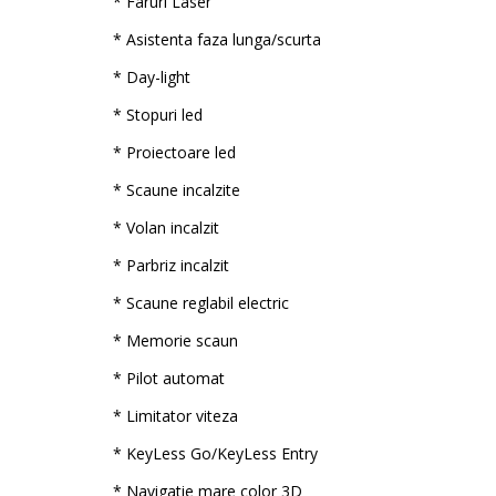
* Faruri Laser
* Asistenta faza lunga/scurta
* Day-light
* Stopuri led
* Proiectoare led
* Scaune incalzite
* Volan incalzit
* Parbriz incalzit
* Scaune reglabil electric
* Memorie scaun
* Pilot automat
* Limitator viteza
* KeyLess Go/KeyLess Entry
* Navigatie mare color 3D