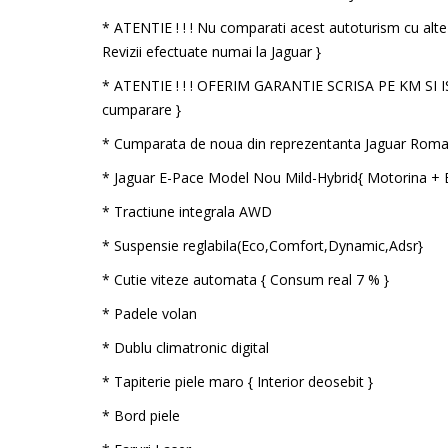
* ATENTIE ! ! ! Nu comparati acest autoturism cu alte 
Revizii efectuate numai la Jaguar }
* ATENTIE ! ! ! OFERIM GARANTIE SCRISA PE KM SI I
cumparare }
* Cumparata de noua din reprezentanta Jaguar Roma
* Jaguar E-Pace Model Nou Mild-Hybrid{ Motorina + 
* Tractiune integrala AWD
* Suspensie reglabila(Eco,Comfort,Dynamic,Adsr}
* Cutie viteze automata { Consum real 7 % }
* Padele volan
* Dublu climatronic digital
* Tapiterie piele maro { Interior deosebit }
* Bord piele