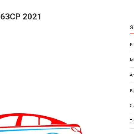
63CP 2021
S
P
M
A
Ki
Co
T