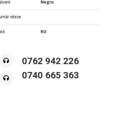
uloare
Negru
umăr viteze
ară
RO
0762 942 226
0740 665 363