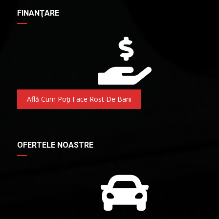
FINANŢARE
Află Cum Poţi Face Rost De Bani
OFERTELE NOASTRE