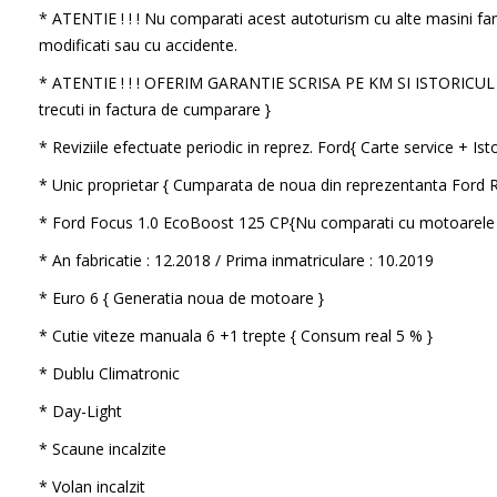
* ATENTIE ! ! ! Nu comparati acest autoturism cu alte masini far
modificati sau cu accidente.
* ATENTIE ! ! ! OFERIM GARANTIE SCRISA PE KM SI ISTORICU
trecuti in factura de cumparare }
* Reviziile efectuate periodic in reprez. Ford{ Carte service + Isto
* Unic proprietar { Cumparata de noua din reprezentanta Ford 
* Ford Focus 1.0 EcoBoost 125 CP{Nu comparati cu motoarele 
* An fabricatie : 12.2018 / Prima inmatriculare : 10.2019
* Euro 6 { Generatia noua de motoare }
* Cutie viteze manuala 6 +1 trepte { Consum real 5 % }
* Dublu Climatronic
* Day-Light
* Scaune incalzite
* Volan incalzit