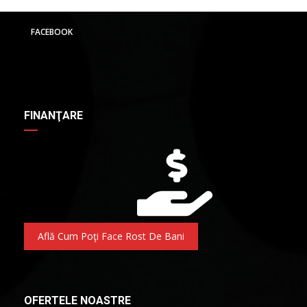
FACEBOOK
FINANŢARE
Află Cum Poţi Face Rost De Bani
OFERTELE NOASTRE