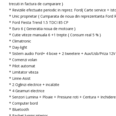
trecuti in factura de cumparare }
* Reviziile efectuate periodic in reprez. Ford{ Carte service + Isto
* Unic proprietar { Cumparata de noua din reprezentanta Ford 
* Ford Fiesta Trend 1.5 TDCI 85 CP
* Euro 6 { Generatia noua de motoare }
* Cutie viteze manuala 6 +1 trepte { Consum real 5 % }
* Climatronic
* Day-light
* Sistem audio Ford+ 4 boxe + 2 tweetere + Aux/Usb/Priza 12V
* Comenzi volan
* Pilot automat
* Limitator viteza
* Linne-Asist
* 2 Oglinzi electrice + incalzite
* 4 Geamuri electrice
* Senzori Lumina + Ploaie + Presiune roti + Centura + Inchidere
* Computer bord
* Bluetooth
* Pachet lumini interior