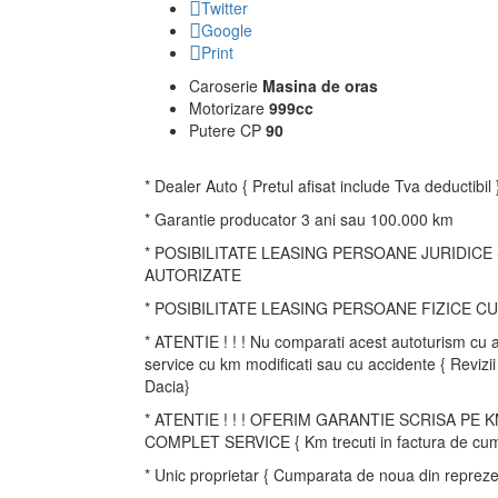
Twitter
Google
Print
Caroserie
Masina de oras
Motorizare
999cc
Putere CP
90
* Dealer Auto { Pretul afisat include Tva deductibil 
* Garantie producator 3 ani sau 100.000 km
* POSIBILITATE LEASING PERSOANE JURIDICE
AUTORIZATE
* POSIBILITATE LEASING PERSOANE FIZICE CU
* ATENTIE ! ! ! Nu comparati acest autoturism cu al
service cu km modificati sau cu accidente { Revizii
Dacia}
* ATENTIE ! ! ! OFERIM GARANTIE SCRISA PE 
COMPLET SERVICE { Km trecuti in factura de cum
* Unic proprietar { Cumparata de noua din reprez