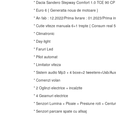
* Dacia Sandero Stepway Comfort 1.0 TCE 90 CP
* Euro 6 { Generatia noua de motoare }
* An fab : 12.2022/Prima livrare : 01.2023/Prima i
* Cutie viteze manuala 6+1 trepte { Consum real 5
* Climatronic
* Day-light
* Faruri Led
* Pilot automat
* Limitator viteza
* Sistem audio Mp3 + 4 boxe+2 tweetere+Usb/Aux
* Comenzi volan
* 2 Oglinzi electrice + incalzite
* 4 Geamuri electrice
* Senzori Lumina + Ploaie + Presiune roti + Centu
* Senzori parcare spate cu afisaj