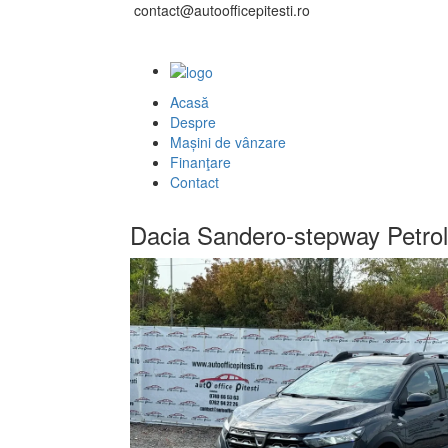
contact@autoofficepitesti.ro
Acasă
Despre
Mașini de vânzare
Finanţare
Contact
Dacia Sandero-stepway Petro