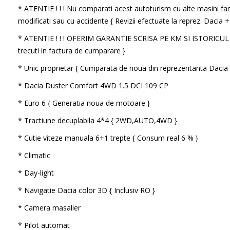
* ATENTIE ! ! ! Nu comparati acest autoturism cu alte masini far
modificati sau cu accidente { Revizii efectuate la reprez. Dacia +
* ATENTIE ! ! ! OFERIM GARANTIE SCRISA PE KM SI ISTORICU
trecuti in factura de cumparare }
* Unic proprietar { Cumparata de noua din reprezentanta Dacia
* Dacia Duster Comfort 4WD 1.5 DCI 109 CP
* Euro 6 { Generatia noua de motoare }
* Tractiune decuplabila 4*4 { 2WD,AUTO,4WD }
* Cutie viteze manuala 6+1 trepte { Consum real 6 % }
* Climatic
* Day-light
* Navigatie Dacia color 3D { Inclusiv RO }
* Camera masalier
* Pilot automat