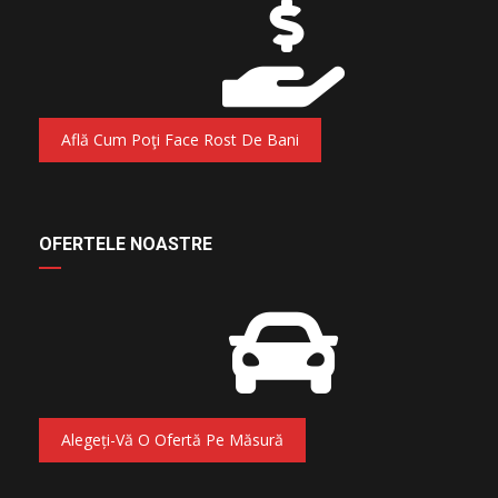
Află Cum Poţi Face Rost De Bani
OFERTELE NOASTRE
Alegeți-Vă O Ofertă Pe Măsură