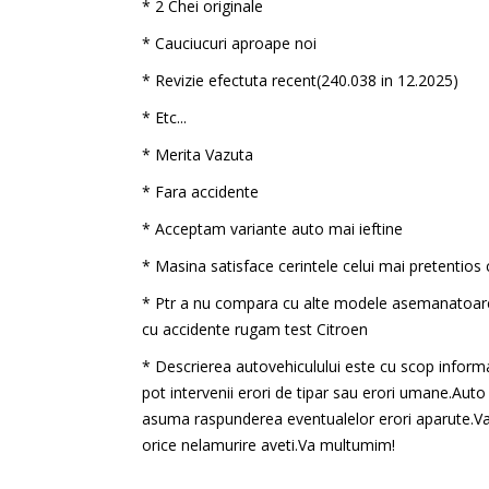
* 2 Chei originale
* Cauciucuri aproape noi
* Revizie efectuta recent(240.038 in 12.2025)
* Etc...
* Merita Vazuta
* Fara accidente
* Acceptam variante auto mai ieftine
* Masina satisface cerintele celui mai pretentios c
* Ptr a nu compara cu alte modele asemanatoare
cu accidente rugam test Citroen
* Descrierea autovehiculului este cu scop informa
pot intervenii erori de tipar sau erori umane.Auto O
asuma raspunderea eventualelor erori aparute.Va
orice nelamurire aveti.Va multumim!