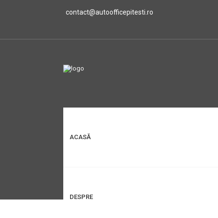
contact@autoofficepitesti.ro
ACASĂ
DESPRE