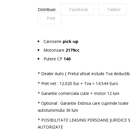
Distribuie:
Facebook
Twitter
Print
Caroserie
pick-up
Motorizare
2179cc
Putere CP
140
* Dealer Auto { Pretul afisat include Tva deductibi
* Pret net : 12.020 Eur + Tva = 14.544 Euro
* Garantie comerciala cutie + motor 12 luni
* Optional : Garantie Extinsa care cuprinde toa
autoturismului 36 luni
* POSIBILITATE LEASING PERSOANE JURIDICE S
AUTORIZATE