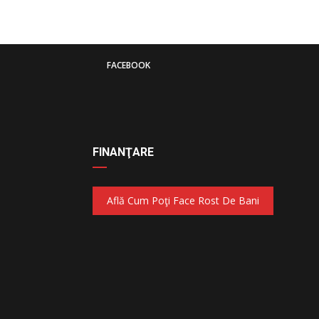
FACEBOOK
FINANŢARE
Află Cum Poţi Face Rost De Bani