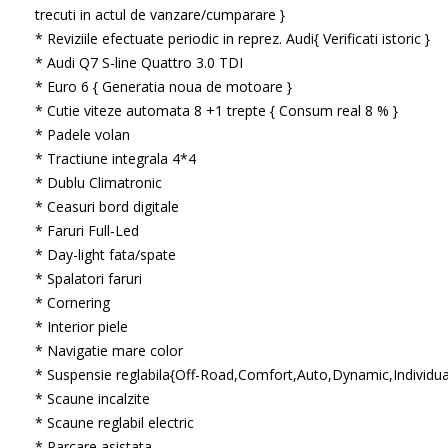
trecuti in actul de vanzare/cumparare }
* Reviziile efectuate periodic in reprez. Audi{ Verificati istoric }
* Audi Q7 S-line Quattro 3.0 TDI
* Euro 6 { Generatia noua de motoare }
* Cutie viteze automata 8 +1 trepte { Consum real 8 % }
* Padele volan
* Tractiune integrala 4*4
* Dublu Climatronic
* Ceasuri bord digitale
* Faruri Full-Led
* Day-light fata/spate
* Spalatori faruri
* Cornering
* Interior piele
* Navigatie mare color
* Suspensie reglabila{Off-Road,Comfort,Auto,Dynamic,Individua
* Scaune incalzite
* Scaune reglabil electric
* Parcare asistata